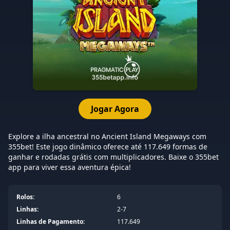
Jogar Agora
Explore a ilha ancestral no Ancient Island Megaways com
355bet! Este jogo dinâmico oferece até 117.649 formas de
ganhar e rodadas grátis com multiplicadores. Baixe o 355bet
app para viver essa aventura épica!
Rolos:
6
Linhas:
2-7
Linhas de Pagamento:
117.649